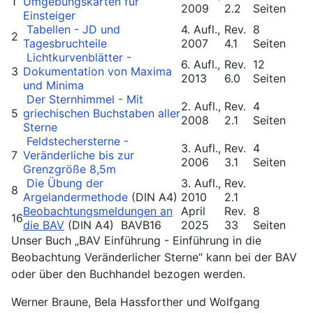
1
Umgebungskarten für
2009
2.2
Seiten
Einsteiger
Tabellen - JD und
4. Aufl.,
Rev.
8
2
Tagesbruchteile
2007
4.1
Seiten
Lichtkurvenblätter -
6. Aufl.,
Rev.
12
3
Dokumentation von Maxima
2013
6.0
Seiten
und Minima
Der Sternhimmel - Mit
2. Aufl.,
Rev.
4
5
griechischen Buchstaben aller
2008
2.1
Seiten
Sterne
Feldstechersterne -
3. Aufl.,
Rev.
4
7
Veränderliche bis zur
2006
3.1
Seiten
Grenzgröße 8,5m
Die Übung der
3. Aufl.,
Rev.
8
Argelandermethode
(DIN A4)
2010
2.1
Beobachtungsmeldungen an
April
Rev.
8
16
die BAV
(DIN A4) BAVB16
2025
33
Seiten
Unser Buch „BAV Einführung - Einführung in die
Beobachtung Veränderlicher Sterne“ kann bei der BAV
oder über den Buchhandel bezogen werden.
Werner Braune, Bela Hassforther und Wolfgang