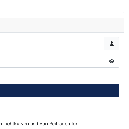
Passwor
on Lichtkurven und von Beiträgen für