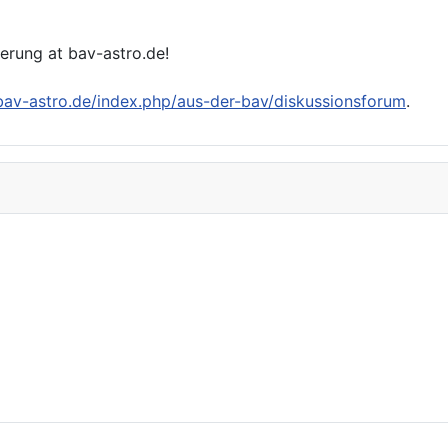
ierung at bav-astro.de!
/bav-astro.de/index.php/aus-der-bav/diskussionsforum
.