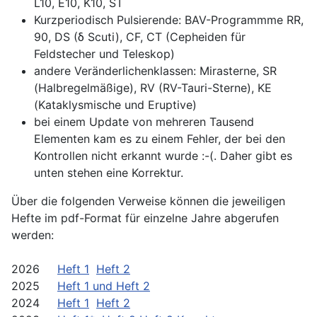
L10, E10, K10, ST
Kurzperiodisch Pulsierende: BAV-Programmme RR,
90, DS (δ Scuti), CF, CT (Cepheiden für
Feldstecher und Teleskop)
andere Veränderlichenklassen: Mirasterne, SR
(Halbregelmäßige), RV (RV-Tauri-Sterne), KE
(Kataklysmische und Eruptive)
bei einem Update von mehreren Tausend
Elementen kam es zu einem Fehler, der bei den
Kontrollen nicht erkannt wurde :-(. Daher gibt es
unten stehen eine Korrektur.
Über die folgenden Verweise können die jeweiligen
Hefte im pdf-Format für einzelne Jahre abgerufen
werden:
2026
Heft 1
Heft 2
2025
Heft 1 und Heft 2
2024
Heft 1
Heft 2