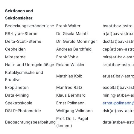
Sektionen und
Sektionsleiter
Bedeckungsveränderliche
Frank Walter
bv(at)bav-astro
RR-Lyrae-Sterne
Dr. Gisela Maintz
rr(at)bav-astro.
Delta-Scuti-Sterne
Dr. Gerold Monninger
dsct
(at)bav-ast
Cepheiden
Andreas Barchfeld
cep(at)bav-astr
Mirasterne
Frank Vohla
mira(at)bav-ast
Halb- und Unregelmäßige
Roland Winkler
sr(at)bav-astro.
Kataklysmische und
Matthias Kolb
eru(at)bav-astr
Eruptive
Exoplaneten
Manfred Rätz
exopl(at)bav-as
Data-Mining
Klaus Bernhard
mining(at)bav-a
Spektroskopie
Ernst Pollmann
ernst-pollmann@
DSLR-Photometrie
Wolfgang Vollmann
dslr(at)bav-astr
Prof. Dr. L. Pagel
Beobachtungsbearbeitung
data(at)bav-ast
(komm.)