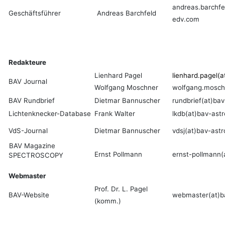
andreas.barchfe
Geschäftsführer
Andreas Barchfeld
edv.com
Redakteure
Lienhard Pagel
lienhard.pagel(a
BAV Journal
Wolfgang Moschner
wolfgang.mosch
BAV Rundbrief
Dietmar Bannuscher
rundbrief(at)bav
Lichtenknecker-Database
Frank Walter
lkdb(at)bav-astr
VdS-Journal
Dietmar Bannuscher
vdsj(at)bav-astr
BAV Magazine
Ernst Pollmann
ernst-pollmann(a
SPECTROSCOPY
Webmaster
Prof. Dr. L. Pagel
BAV-Website
webmaster
(at)b
(komm.)