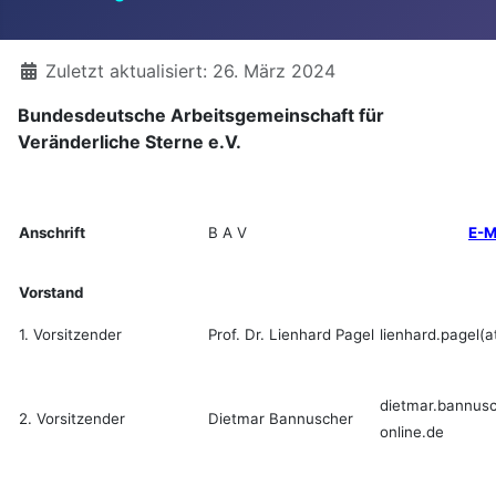
Details
Zuletzt aktualisiert: 26. März 2024
Bundesdeutsche Arbeitsgemeinschaft für
Veränderliche Sterne e.V.
Anschrift
B A V
E-M
Vorstand
1. Vorsitzender
Prof. Dr. Lienhard Pagel
lienhard.pagel(a
dietmar.bannusc
2. Vorsitzender
Dietmar Bannuscher
online.de