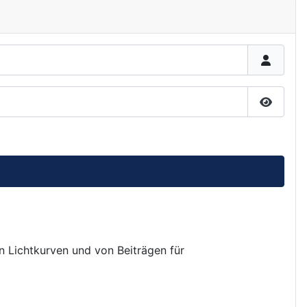
Passwor
on Lichtkurven und von Beiträgen für